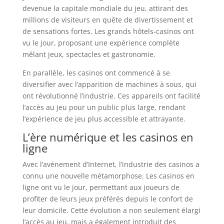
devenue la capitale mondiale du jeu, attirant des
millions de visiteurs en quête de divertissement et
de sensations fortes. Les grands hôtels-casinos ont
vu le jour, proposant une expérience complète
mêlant jeux, spectacles et gastronomie.
En parallèle, les casinos ont commencé à se
diversifier avec l’apparition de machines à sous, qui
ont révolutionné l’industrie. Ces appareils ont facilité
l’accès au jeu pour un public plus large, rendant
l’expérience de jeu plus accessible et attrayante.
L’ère numérique et les casinos en
ligne
Avec l’avènement d’Internet, l’industrie des casinos a
connu une nouvelle métamorphose. Les casinos en
ligne ont vu le jour, permettant aux joueurs de
profiter de leurs jeux préférés depuis le confort de
leur domicile. Cette évolution a non seulement élargi
l’accès au jeu, mais a également introduit des