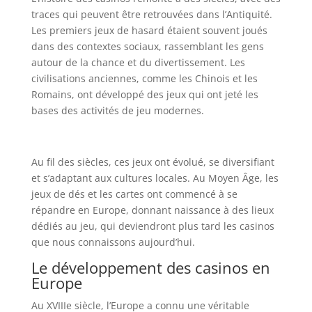
traces qui peuvent être retrouvées dans l’Antiquité.
Les premiers jeux de hasard étaient souvent joués
dans des contextes sociaux, rassemblant les gens
autour de la chance et du divertissement. Les
civilisations anciennes, comme les Chinois et les
Romains, ont développé des jeux qui ont jeté les
bases des activités de jeu modernes.
Au fil des siècles, ces jeux ont évolué, se diversifiant
et s’adaptant aux cultures locales. Au Moyen Âge, les
jeux de dés et les cartes ont commencé à se
répandre en Europe, donnant naissance à des lieux
dédiés au jeu, qui deviendront plus tard les casinos
que nous connaissons aujourd’hui.
Le développement des casinos en
Europe
Au XVIIIe siècle, l’Europe a connu une véritable