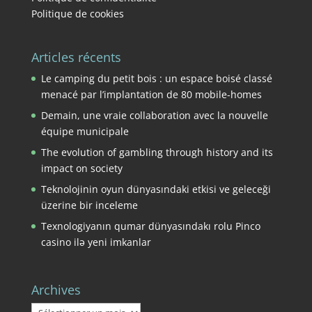
Politique de cookies
Articles récents
Le camping du petit bois : un espace boisé classé
menacé par l’implantation de 80 mobile-homes
Demain, une vraie collaboration avec la nouvelle
équipe municipale
The evolution of gambling through history and its
impact on society
Teknolojinin oyun dünyasındaki etkisi ve geleceği
üzerine bir inceleme
Texnologiyanın qumar dünyasındakı rolu Pinco
casino ilə yeni imkanlar
Archives
Archives