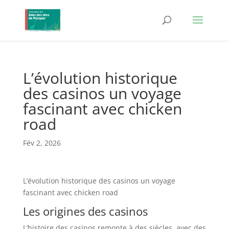
L’évolution historique
des casinos un voyage
fascinant avec chicken
road
Fév 2, 2026
L’évolution historique des casinos un voyage
fascinant avec chicken road
Les origines des casinos
L’histoire des casinos remonte à des siècles, avec des