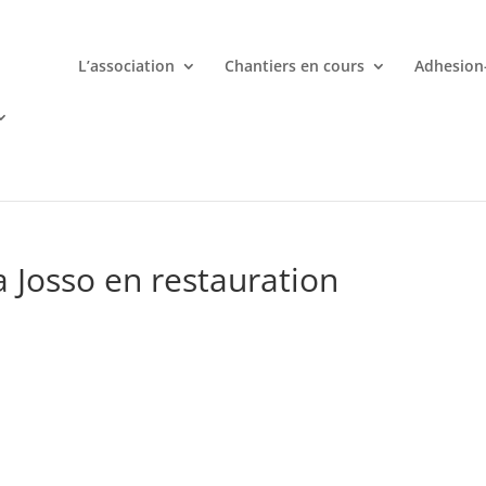
L’association
Chantiers en cours
Adhesion
mporte quand avec votre smartphone chez
 ligne deviennent une aventure palpitante à portée de main avec d
va Josso en restauration