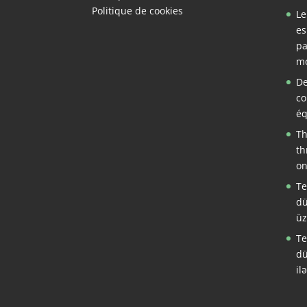
Politique de cookies
Le
es
pa
mo
De
co
éq
Th
th
on
Te
dü
üz
Te
dü
il