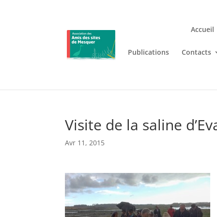
Accueil
Publications
Contacts
Jouez n’importe où et n’i
Lizaro
, où les jeux de casino en
Visite de la saline d’E
Avr 11, 2015