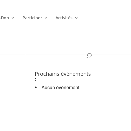
-Don
Participer
Activités
es croupiers en d.
Prochains événements
:
Aucun événement