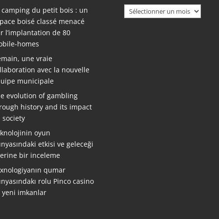
Archives
 camping du petit bois : un
pace boisé classé menacé
r l’implantation de 80
bile-homes
main, une vraie
llaboration avec la nouvelle
uipe municipale
e evolution of gambling
rough history and its impact
 society
knolojinin oyun
nyasındaki etkisi ve geleceği
erine bir inceleme
xnologiyanın qumar
nyasındakı rolu Pinco casino
ə yeni imkanlar