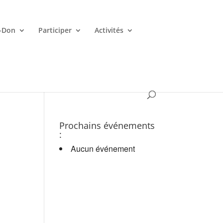
-Don
Participer
Activités
es croupiers en d.
Prochains événements
:
Aucun événement