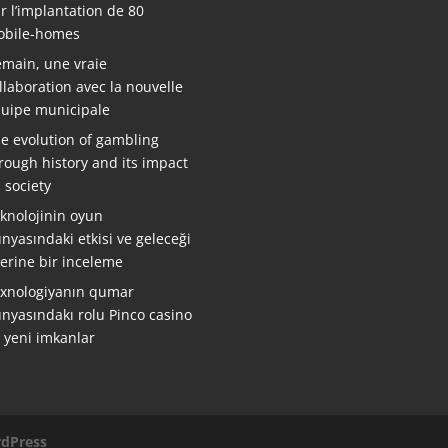
r l’implantation de 80
bile-homes
main, une vraie
llaboration avec la nouvelle
uipe municipale
e evolution of gambling
rough history and its impact
 society
knolojinin oyun
nyasındaki etkisi ve geleceği
erine bir inceleme
xnologiyanın qumar
nyasındakı rolu Pinco casino
ə yeni imkanlar
dPress