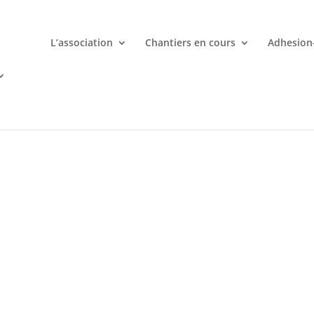
L’association
Chantiers en cours
Adhesion
mporte quand avec votre smartphone chez
 ligne deviennent une aventure palpitante à portée de main avec d