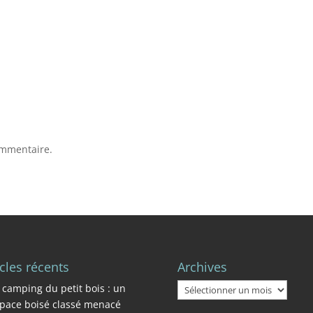
ommentaire.
icles récents
Archives
Archives
 camping du petit bois : un
pace boisé classé menacé