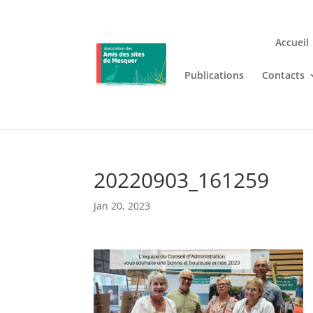
Accueil
Publications
Contacts
Jouez n’importe où et n’i
Lizaro
, où les jeux de casino en
20220903_161259
Jan 20, 2023