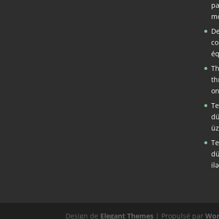
pa
mo
De
co
éq
Th
th
on
Te
dü
üz
Te
dü
il
Design de
Elegant Themes
| Propulsé par
Wor