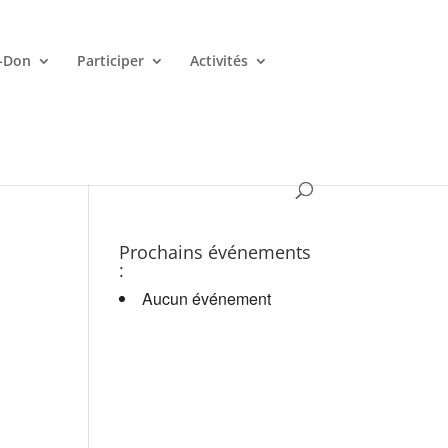
-Don
Participer
Activités
es croupiers en d.
Prochains événements
:
Aucun événement