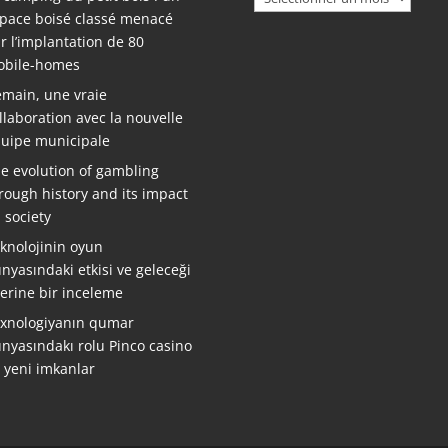
pace boisé classé menacé
r l’implantation de 80
bile-homes
main, une vraie
llaboration avec la nouvelle
uipe municipale
e evolution of gambling
rough history and its impact
 society
knolojinin oyun
nyasındaki etkisi ve geleceği
erine bir inceleme
xnologiyanın qumar
nyasındakı rolu Pinco casino
ə yeni imkanlar