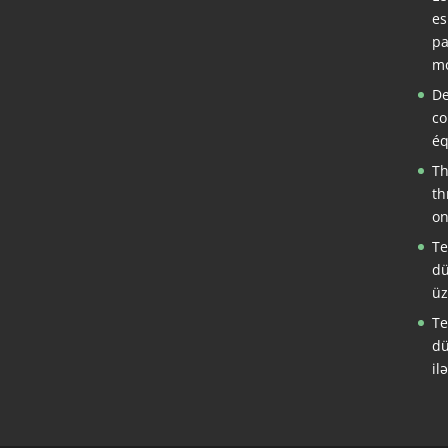
es
pa
mo
De
co
éq
Th
th
on
Te
dü
üz
Te
dü
il