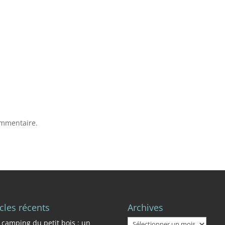
ommentaire.
icles récents
Archives
Archives
 camping du petit bois : un