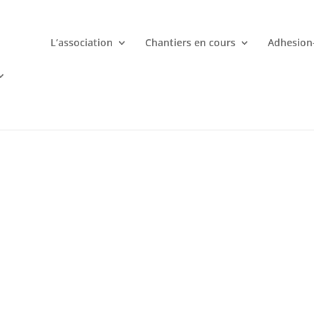
L’association
Chantiers en cours
Adhesion
mporte quand avec votre smartphone chez
 ligne deviennent une aventure palpitante à portée de main avec d