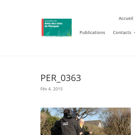
Accueil
Publications
Contacts
Jouez n’importe où et n’i
Lizaro
, où les jeux de casino en
PER_0363
Fév 4, 2015