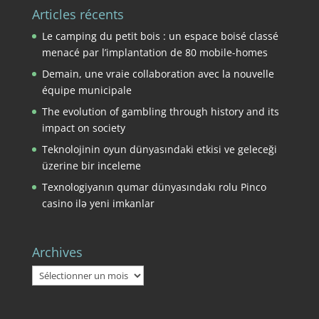
Articles récents
Le camping du petit bois : un espace boisé classé
menacé par l’implantation de 80 mobile-homes
Demain, une vraie collaboration avec la nouvelle
équipe municipale
The evolution of gambling through history and its
impact on society
Teknolojinin oyun dünyasındaki etkisi ve geleceği
üzerine bir inceleme
Texnologiyanın qumar dünyasındakı rolu Pinco
casino ilə yeni imkanlar
Archives
Archives