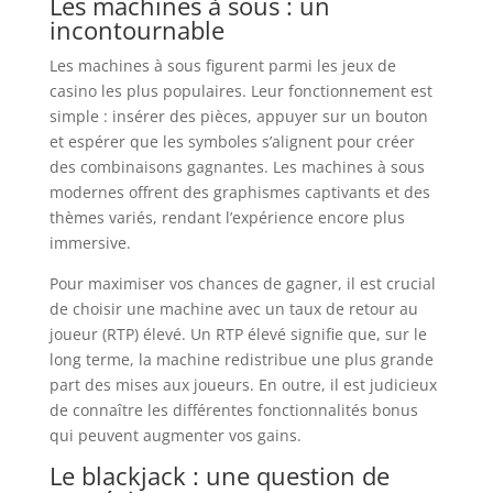
Les machines à sous : un
incontournable
Les machines à sous figurent parmi les jeux de
casino les plus populaires. Leur fonctionnement est
simple : insérer des pièces, appuyer sur un bouton
et espérer que les symboles s’alignent pour créer
des combinaisons gagnantes. Les machines à sous
modernes offrent des graphismes captivants et des
thèmes variés, rendant l’expérience encore plus
immersive.
Pour maximiser vos chances de gagner, il est crucial
de choisir une machine avec un taux de retour au
joueur (RTP) élevé. Un RTP élevé signifie que, sur le
long terme, la machine redistribue une plus grande
part des mises aux joueurs. En outre, il est judicieux
de connaître les différentes fonctionnalités bonus
qui peuvent augmenter vos gains.
Le blackjack : une question de