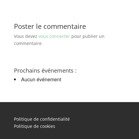
Poster le commentaire
Vous devez
vous connecter
pour publier un
commentaire.
Prochains événements :
Aucun événement
Politique de confidentialité
Politique de cookies