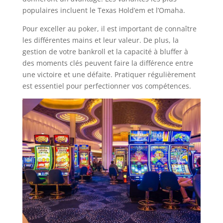
populaires incluent le Texas Hold’em et l’Omaha.
Pour exceller au poker, il est important de connaître
les différentes mains et leur valeur. De plus, la
gestion de votre bankroll et la capacité à bluffer à
des moments clés peuvent faire la différence entre
une victoire et une défaite. Pratiquer régulièrement
est essentiel pour perfectionner vos compétences.