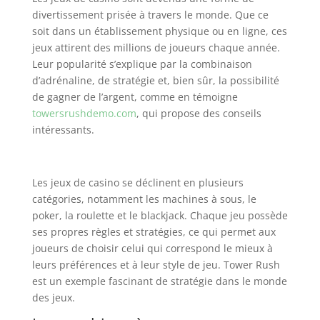
divertissement prisée à travers le monde. Que ce
soit dans un établissement physique ou en ligne, ces
jeux attirent des millions de joueurs chaque année.
Leur popularité s’explique par la combinaison
d’adrénaline, de stratégie et, bien sûr, la possibilité
de gagner de l’argent, comme en témoigne
towersrushdemo.com
, qui propose des conseils
intéressants.
Les jeux de casino se déclinent en plusieurs
catégories, notamment les machines à sous, le
poker, la roulette et le blackjack. Chaque jeu possède
ses propres règles et stratégies, ce qui permet aux
joueurs de choisir celui qui correspond le mieux à
leurs préférences et à leur style de jeu. Tower Rush
est un exemple fascinant de stratégie dans le monde
des jeux.