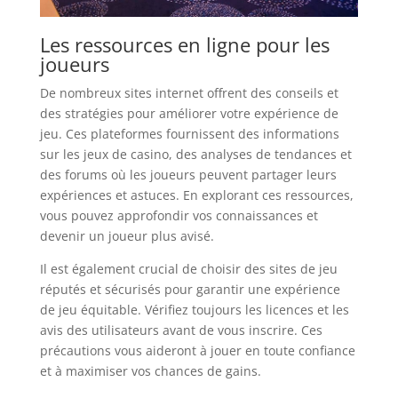
Les ressources en ligne pour les
joueurs
De nombreux sites internet offrent des conseils et
des stratégies pour améliorer votre expérience de
jeu. Ces plateformes fournissent des informations
sur les jeux de casino, des analyses de tendances et
des forums où les joueurs peuvent partager leurs
expériences et astuces. En explorant ces ressources,
vous pouvez approfondir vos connaissances et
devenir un joueur plus avisé.
Il est également crucial de choisir des sites de jeu
réputés et sécurisés pour garantir une expérience
de jeu équitable. Vérifiez toujours les licences et les
avis des utilisateurs avant de vous inscrire. Ces
précautions vous aideront à jouer en toute confiance
et à maximiser vos chances de gains.