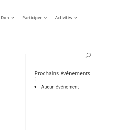
-Don
Participer
Activités
es croupiers en d.
Prochains événements
:
Aucun événement