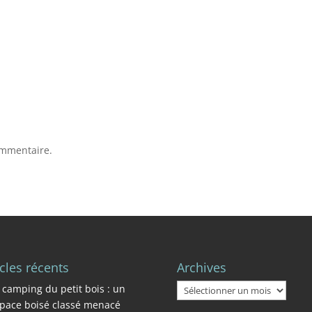
ommentaire.
icles récents
Archives
Archives
 camping du petit bois : un
pace boisé classé menacé