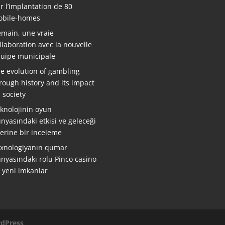
r l’implantation de 80
bile-homes
main, une vraie
llaboration avec la nouvelle
uipe municipale
e evolution of gambling
rough history and its impact
 society
knolojinin oyun
nyasındaki etkisi ve geleceği
erine bir inceleme
xnologiyanın qumar
nyasındakı rolu Pinco casino
ə yeni imkanlar
dPress