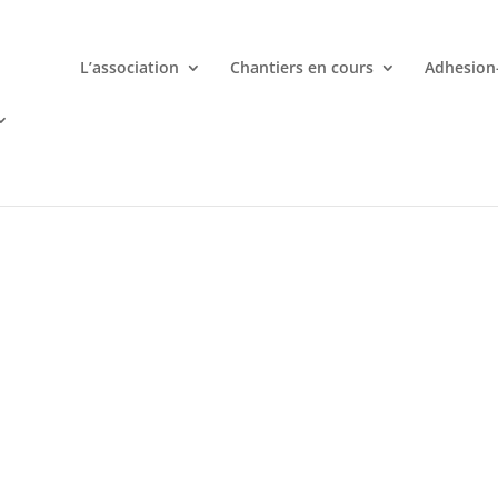
L’association
Chantiers en cours
Adhesion
mporte quand avec votre smartphone chez
 ligne deviennent une aventure palpitante à portée de main avec d