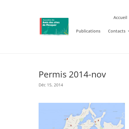
Accueil
Publications
Contacts
Jouez n’importe où et n’i
Lizaro
, où les jeux de casino en
Permis 2014-nov
Déc 15, 2014