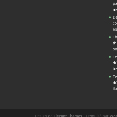
pa
mo
De
co
éq
Th
th
on
Te
dü
üz
Te
dü
il
Design de
Elegant Themes
| Propulsé par
Wor