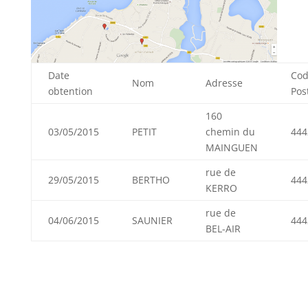
Date
Co
Nom
Adresse
obtention
Pos
160
03/05/2015
PETIT
chemin du
444
MAINGUEN
rue de
29/05/2015
BERTHO
444
KERRO
rue de
04/06/2015
SAUNIER
444
BEL-AIR