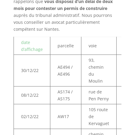
rappelons que
vous disposez d’un délai de deux
mois pour contester un permis de construire
auprès du tribunal administratif. Nous pourrons
vous conseiller un avocat particulièrement
compétent sur Nantes.
date
parcelle
voie
type
d’affichage
93,
AE494 /
chemin
2 ext
30/12/22
AE496
du
d’hab
Moulin
AS174 /
rue de
const
08/12/22
AS175
Pen Perny
d’hab
105 route
exten
02/12/22
AW17
de
d’hab
Kervaguet
chemin
const