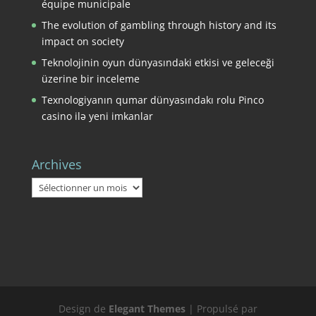
équipe municipale
The evolution of gambling through history and its
impact on society
Teknolojinin oyun dünyasındaki etkisi ve geleceği
üzerine bir inceleme
Texnologiyanın qumar dünyasındakı rolu Pinco
casino ilə yeni imkanlar
Archives
Archives
Design de
Elegant Themes
| Propulsé par