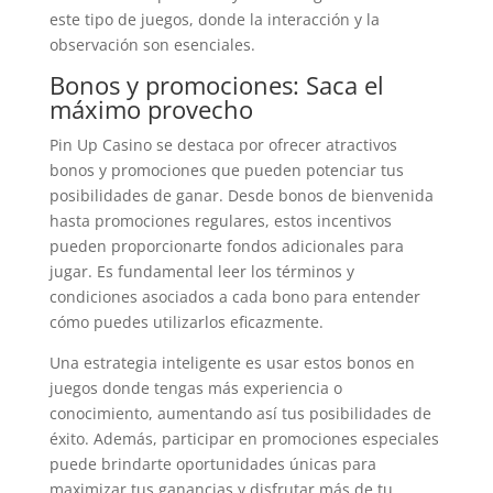
este tipo de juegos, donde la interacción y la
observación son esenciales.
Bonos y promociones: Saca el
máximo provecho
Pin Up Casino se destaca por ofrecer atractivos
bonos y promociones que pueden potenciar tus
posibilidades de ganar. Desde bonos de bienvenida
hasta promociones regulares, estos incentivos
pueden proporcionarte fondos adicionales para
jugar. Es fundamental leer los términos y
condiciones asociados a cada bono para entender
cómo puedes utilizarlos eficazmente.
Una estrategia inteligente es usar estos bonos en
juegos donde tengas más experiencia o
conocimiento, aumentando así tus posibilidades de
éxito. Además, participar en promociones especiales
puede brindarte oportunidades únicas para
maximizar tus ganancias y disfrutar más de tu