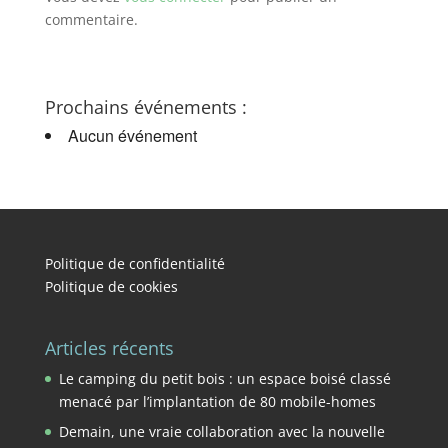
commentaire.
Prochains événements :
Aucun événement
Politique de confidentialité
Politique de cookies
Articles récents
Le camping du petit bois : un espace boisé classé
menacé par l’implantation de 80 mobile-homes
Demain, une vraie collaboration avec la nouvelle