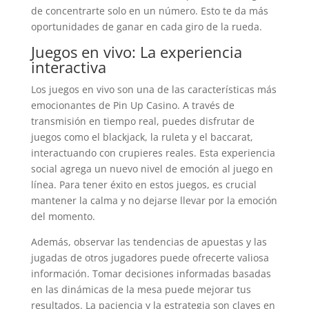
de concentrarte solo en un número. Esto te da más
oportunidades de ganar en cada giro de la rueda.
Juegos en vivo: La experiencia
interactiva
Los juegos en vivo son una de las características más
emocionantes de Pin Up Casino. A través de
transmisión en tiempo real, puedes disfrutar de
juegos como el blackjack, la ruleta y el baccarat,
interactuando con crupieres reales. Esta experiencia
social agrega un nuevo nivel de emoción al juego en
línea. Para tener éxito en estos juegos, es crucial
mantener la calma y no dejarse llevar por la emoción
del momento.
Además, observar las tendencias de apuestas y las
jugadas de otros jugadores puede ofrecerte valiosa
información. Tomar decisiones informadas basadas
en las dinámicas de la mesa puede mejorar tus
resultados. La paciencia y la estrategia son claves en