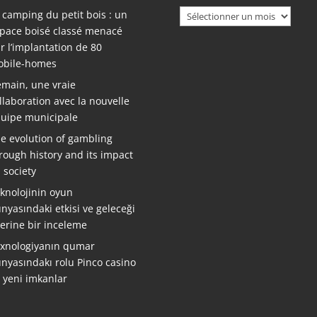
Archives
 camping du petit bois : un
pace boisé classé menacé
r l’implantation de 80
bile-homes
main, une vraie
llaboration avec la nouvelle
uipe municipale
e evolution of gambling
rough history and its impact
 society
knolojinin oyun
nyasındaki etkisi ve geleceği
erine bir inceleme
xnologiyanın qumar
nyasındakı rolu Pinco casino
ə yeni imkanlar