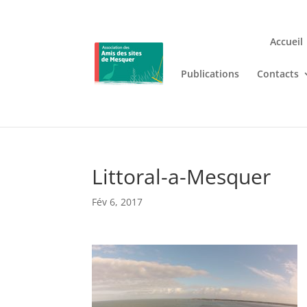
Accueil
Publications
Contacts
Jouez n’importe où et n’i
Lizaro
, où les jeux de casino en
Littoral-a-Mesquer
Fév 6, 2017