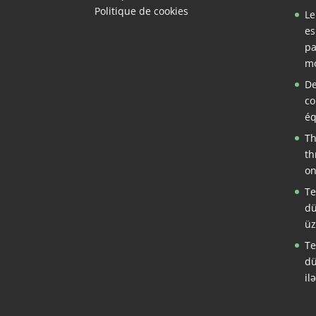
Politique de cookies
Le
es
pa
mo
De
co
éq
Th
th
on
Te
dü
üz
Te
dü
il