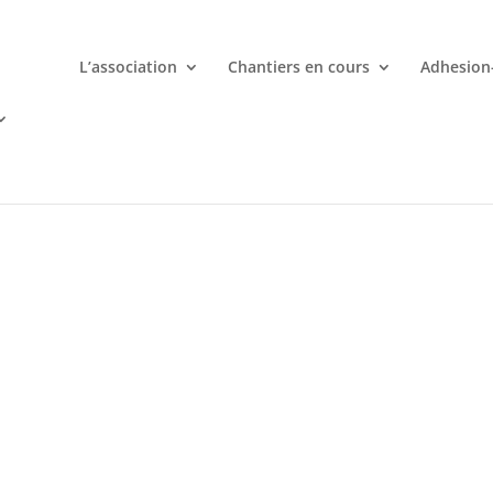
L’association
Chantiers en cours
Adhesion
mporte quand avec votre smartphone chez
 ligne deviennent une aventure palpitante à portée de main avec d