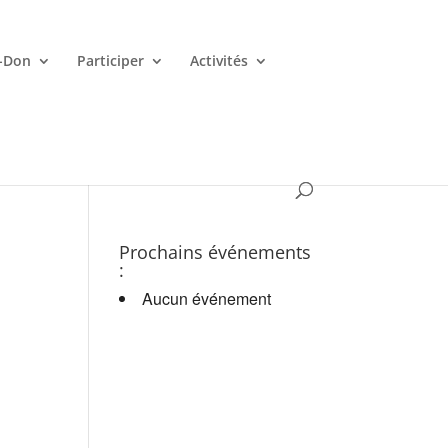
-Don
Participer
Activités
es croupiers en d.
Prochains événements
:
Aucun événement