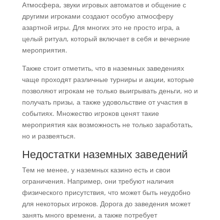
Атмосфера, звуки игровых автоматов и общение с
другими игроками создают особую атмосферу
азартной игры. Для многих это не просто игра, а
целый ритуал, который включает в себя и вечерние
мероприятия.
Также стоит отметить, что в наземных заведениях
чаще проходят различные турниры и акции, которые
позволяют игрокам не только выигрывать деньги, но и
получать призы, а также удовольствие от участия в
событиях. Множество игроков ценят такие
мероприятия как возможность не только заработать,
но и развеяться.
Недостатки наземных заведений
Тем не менее, у наземных казино есть и свои
ограничения. Например, они требуют наличия
физического присутствия, что может быть неудобно
для некоторых игроков. Дорога до заведения может
занять много времени, а также потребует