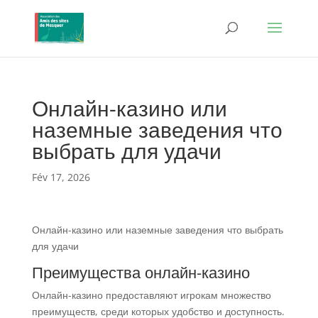
Онлайн-казино или
наземные заведения что
выбрать для удачи
Fév 17, 2026
Онлайн-казино или наземные заведения что выбрать
для удачи
Преимущества онлайн-казино
Онлайн-казино предоставляют игрокам множество
преимуществ, среди которых удобство и доступность.