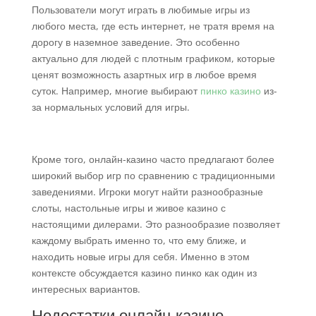
Пользователи могут играть в любимые игры из
любого места, где есть интернет, не тратя время на
дорогу в наземное заведение. Это особенно
актуально для людей с плотным графиком, которые
ценят возможность азартных игр в любое время
суток. Например, многие выбирают
пинко казино
из-
за нормальных условий для игры.
Кроме того, онлайн-казино часто предлагают более
широкий выбор игр по сравнению с традиционными
заведениями. Игроки могут найти разнообразные
слоты, настольные игры и живое казино с
настоящими дилерами. Это разнообразие позволяет
каждому выбрать именно то, что ему ближе, и
находить новые игры для себя. Именно в этом
контексте обсуждается казино пинко как один из
интересных вариантов.
Недостатки онлайн-казино