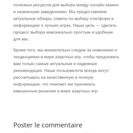
полезных ресурсов для выбора между онлайн-казино
и наземными заведениями. Мы предоставляем
актуальные обзоры, советы по выбору платформ и
информацию о лучших играх. Наша цель — сделать
процесс выбора максимально простым и удобным
для вас.
Кроме того, мы внимательно следим за новинками и
тенденциями в мире азартных игр, чтобы предложить
вам только самые актуальные и надежные
рекомендации. Наши пользователи всегда могут
рассчитывать на качественную и полную
информацию, что поможет им принимать
взвешенные решения в мире азартных игр.
Poster le commentaire