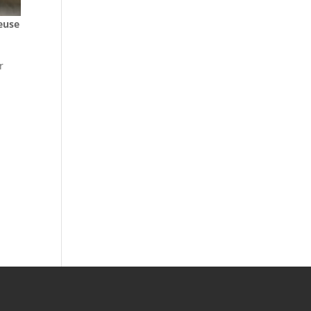
euse
r