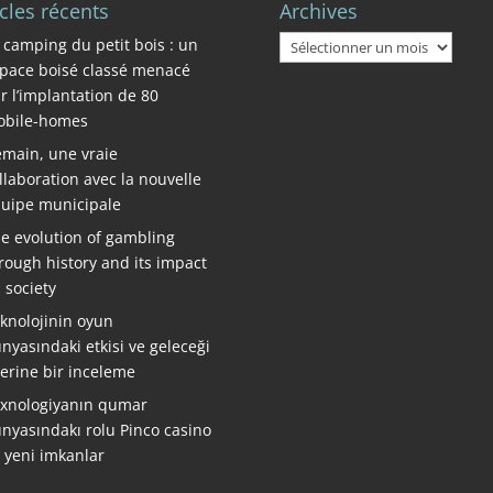
icles récents
Archives
Archives
 camping du petit bois : un
pace boisé classé menacé
r l’implantation de 80
bile-homes
main, une vraie
llaboration avec la nouvelle
uipe municipale
e evolution of gambling
rough history and its impact
 society
knolojinin oyun
nyasındaki etkisi ve geleceği
erine bir inceleme
xnologiyanın qumar
nyasındakı rolu Pinco casino
ə yeni imkanlar