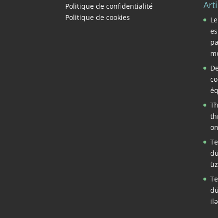
Art
Politique de confidentialité
Politique de cookies
Le
es
pa
mo
De
co
éq
Th
th
on
Te
dü
üz
Te
dü
il