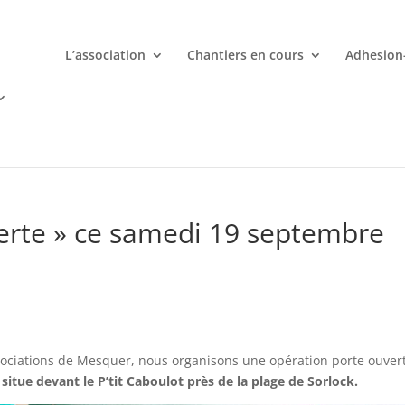
L’association
Chantiers en cours
Adhesion
mporte quand avec votre smartphone chez
 ligne deviennent une aventure palpitante à portée de main avec d
erte » ce samedi 19 septembre
ociations de Mesquer, nous organisons une opération porte ouver
 situe devant le P’tit Caboulot près de la plage de Sorlock.