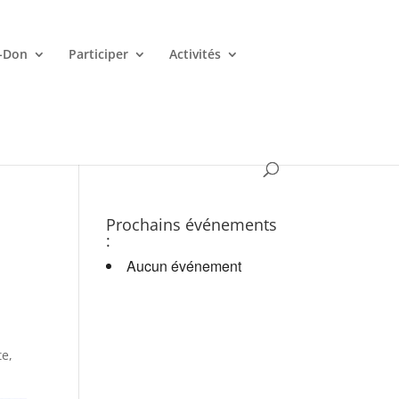
-Don
Participer
Activités
es croupiers en d.
Prochains événements
:
Aucun événement
te,