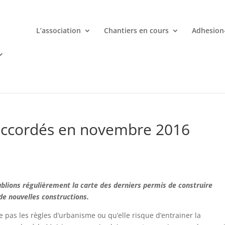
L’association
Chantiers en cours
Adhesion
mporte quand avec votre smartphone chez
 ligne deviennent une aventure palpitante à portée de main avec d
 accordés en novembre 2016
blions régulièrement la carte des derniers permis de construire
de nouvelles constructions.
 pas les règles d’urbanisme ou qu’elle risque d’entrainer la