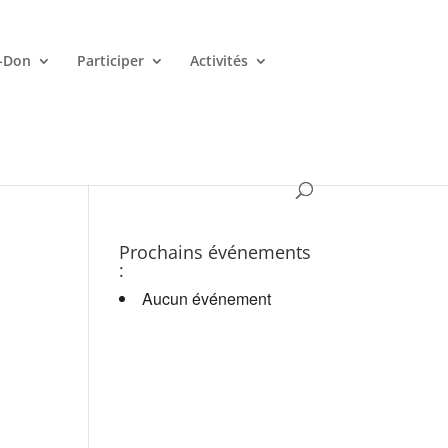
-Don
Participer
Activités
es croupiers en d.
Prochains événements
:
Aucun événement