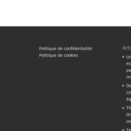
Art
Politique de confidentialité
Politique de cookies
Le
es
pa
mo
De
co
éq
Th
th
on
Te