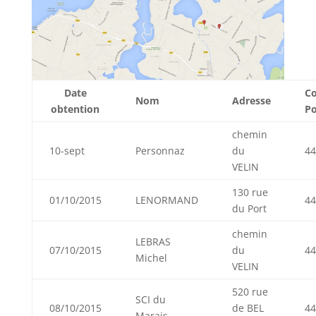
Date
C
Nom
Adresse
obtention
Po
chemin
10-sept
Personnaz
du
44
VELIN
130 rue
01/10/2015
LENORMAND
44
du Port
chemin
LEBRAS
07/10/2015
du
44
Michel
VELIN
520 rue
SCI du
08/10/2015
de BEL
44
Marais