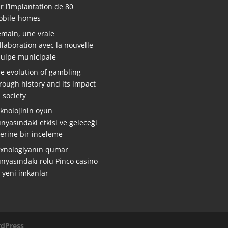
r l’implantation de 80
bile-homes
main, une vraie
llaboration avec la nouvelle
uipe municipale
e evolution of gambling
rough history and its impact
 society
knolojinin oyun
nyasındaki etkisi ve geleceği
erine bir inceleme
xnologiyanın qumar
nyasındakı rolu Pinco casino
ə yeni imkanlar
dPress