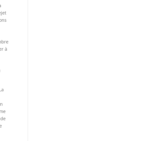
a
ejet
ions
ambre
er à
s
s
La
on
ême
 de
e