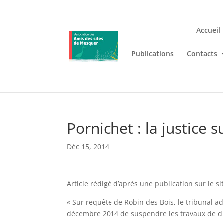
Accueil
Publications
Contacts
Jouez n’importe où et n’i
Lizaro
, où les jeux de casino en
Pornichet : la justice
Déc 15, 2014
Article rédigé d’après une publication sur le s
« Sur requête de Robin des Bois, le tribunal a
décembre 2014 de suspendre les travaux de dr