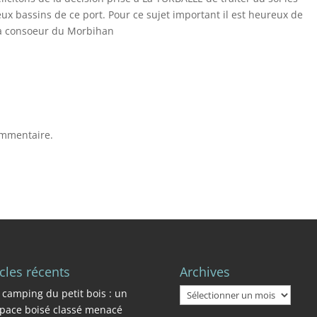
x bassins de ce port. Pour ce sujet important il est heureux de
à sa consoeur du Morbihan
ommentaire.
icles récents
Archives
Archives
 camping du petit bois : un
pace boisé classé menacé