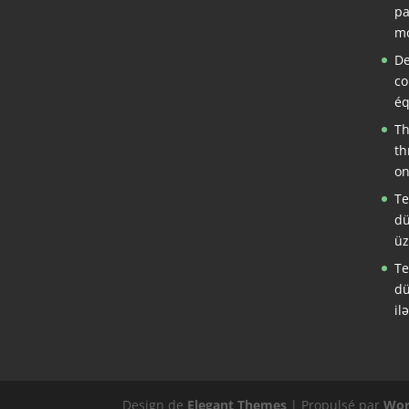
pa
mo
De
co
éq
Th
th
on
Te
dü
üz
Te
dü
il
Design de
Elegant Themes
| Propulsé par
Wor