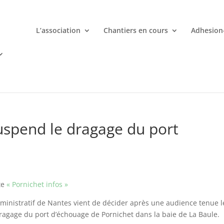
L’association
Chantiers en cours
Adhesion
mporte quand avec votre smartphone chez
 ligne deviennent une aventure palpitante à portée de main avec d
 suspend le dragage du port
ite
« Pornichet infos »
dministratif de Nantes vient de décider après une audience tenue l
agage du port d’échouage de Pornichet dans la baie de La Baule.