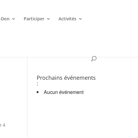
-Don
Participer
Activités
es croupiers en d.
Prochains événements
:
Aucun événement
e 4