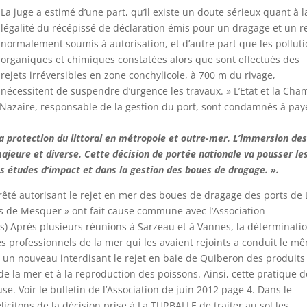
La juge a estimé d’une part, qu’il existe un doute sérieux quant à l
légalité du récépissé de déclaration émis pour un dragage et un r
normalement soumis à autorisation, et d’autre part que les pollut
organiques et chimiques constatées alors que sont effectués des
rejets irréversibles en zone conchylicole, à 700 m du rivage,
nécessitent de suspendre d’urgence les travaux. » L’Etat et la Ch
Nazaire, responsable de la gestion du port, sont condamnés à pay
la protection du littoral en métropole et outre-mer. L’immersion de
ajeure et diverse. Cette décision de portée nationale va pousser le
es études d’impact et dans la gestion des boues de dragage. ».
rêté autorisant le rejet en mer des boues de dragage des ports de 
tes de Mesquer » ont fait cause commune avec l’Association
) Après plusieurs réunions à Sarzeau et à Vannes, la déterminati
s professionnels de la mer qui les avaient rejoints a conduit le m
is un nouveau interdisant le rejet en baie de Quiberon des produits
de la mer et à la reproduction des poissons. Ainsi, cette pratique d
se. Voir le bulletin de l’Association de juin 2012 page 4. Dans le
icitons de la décision prise à La TURBALLE de traiter au sol les