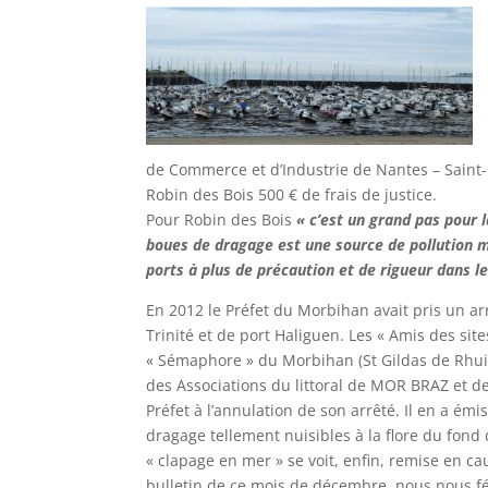
de Commerce et d’Industrie de Nantes – Saint-
Robin des Bois 500 € de frais de justice.
Pour Robin des Bois
« c’est un grand pas pour 
boues de dragage est une source de pollution m
ports à plus de précaution et de rigueur dans l
En 2012 le Préfet du Morbihan avait pris un ar
Trinité et de port Haliguen. Les « Amis des si
« Sémaphore » du Morbihan (St Gildas de Rhuis
des Associations du littoral de MOR BRAZ et de
Préfet à l’annulation de son arrêté. Il en a ém
dragage tellement nuisibles à la flore du fond 
« clapage en mer » se voit, enfin, remise en cau
bulletin de ce mois de décembre, nous nous fél