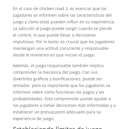
En el caso de chicken road 2, es esencial que los
jugadores se informen sobre las características del
juego y cómo estas pueden influir en su experiencia.
La adicción al juego puede surgir cuando se pierde
el control, lo que puede llevar a decisiones
impulsivas. Por lo tanto, es crucial que los jugadores
mantengan una actitud consciente y responsable
desde el momento en que inician el juego.
Además, el juego responsable también implica
comprender la mecánica del juego. Con sus
divertidos gráficos y bonificaciones, puede ser
tentador, pero es importante que los jugadores se
informen sobre cómo funcionan los pagos y las
probabilidades. Esta comprensión puede ayudar a
los jugadores a tomar decisiones más informadas y a
establecer un presupuesto adecuado para su
experiencia de juego.