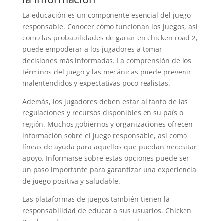
La educación es un componente esencial del juego
responsable. Conocer cómo funcionan los juegos, así
como las probabilidades de ganar en chicken road 2,
puede empoderar a los jugadores a tomar
decisiones más informadas. La comprensión de los
términos del juego y las mecánicas puede prevenir
malentendidos y expectativas poco realistas.
Además, los jugadores deben estar al tanto de las
regulaciones y recursos disponibles en su país o
región. Muchos gobiernos y organizaciones ofrecen
información sobre el juego responsable, así como
líneas de ayuda para aquellos que puedan necesitar
apoyo. Informarse sobre estas opciones puede ser
un paso importante para garantizar una experiencia
de juego positiva y saludable.
Las plataformas de juegos también tienen la
responsabilidad de educar a sus usuarios. Chicken