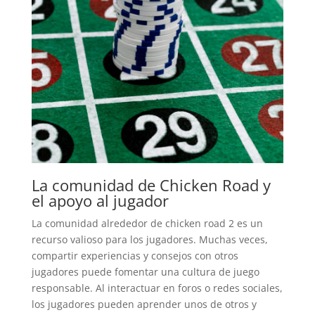
La comunidad de Chicken Road y
el apoyo al jugador
La comunidad alrededor de chicken road 2 es un
recurso valioso para los jugadores. Muchas veces,
compartir experiencias y consejos con otros
jugadores puede fomentar una cultura de juego
responsable. Al interactuar en foros o redes sociales,
los jugadores pueden aprender unos de otros y