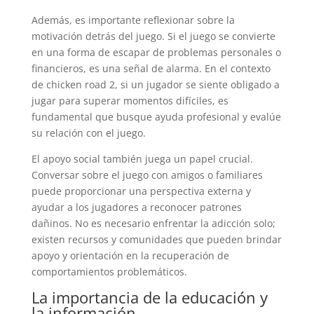
Además, es importante reflexionar sobre la
motivación detrás del juego. Si el juego se convierte
en una forma de escapar de problemas personales o
financieros, es una señal de alarma. En el contexto
de chicken road 2, si un jugador se siente obligado a
jugar para superar momentos difíciles, es
fundamental que busque ayuda profesional y evalúe
su relación con el juego.
El apoyo social también juega un papel crucial.
Conversar sobre el juego con amigos o familiares
puede proporcionar una perspectiva externa y
ayudar a los jugadores a reconocer patrones
dañinos. No es necesario enfrentar la adicción solo;
existen recursos y comunidades que pueden brindar
apoyo y orientación en la recuperación de
comportamientos problemáticos.
La importancia de la educación y
la información