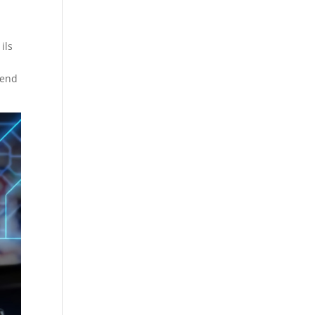
ils
rend