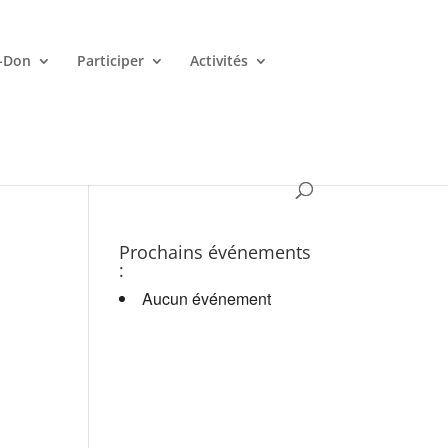
-Don
Participer
Activités
es croupiers en d.
a
Prochains événements
:
Aucun événement