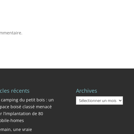
ommentaire.
icles récents
Archives
Archives
 camping du petit bois : un
pace boisé classé menacé
r l’implantation de 80
bile-homes
main, une vraie