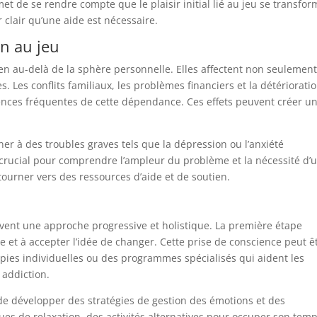
met de se rendre compte que le plaisir initial lié au jeu se transfo
 clair qu’une aide est nécessaire.
on au jeu
ien au-delà de la sphère personnelle. Elles affectent non seulement
es. Les conflits familiaux, les problèmes financiers et la détériorati
ences fréquentes de cette dépendance. Ces effets peuvent créer u
ner à des troubles graves tels que la dépression ou l’anxiété
crucial pour comprendre l’ampleur du problème et la nécessité d’
tourner vers des ressources d’aide et de soutien.
uvent une approche progressive et holistique. La première étape
 et à accepter l’idée de changer. Cette prise de conscience peut ê
apies individuelles ou des programmes spécialisés qui aident les
addiction.
t de développer des stratégies de gestion des émotions et des
es de relaxation, des activités alternatives pour occuper son tem