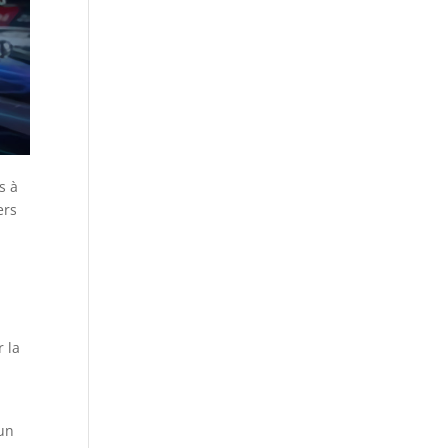
s à
ers
r la
 un