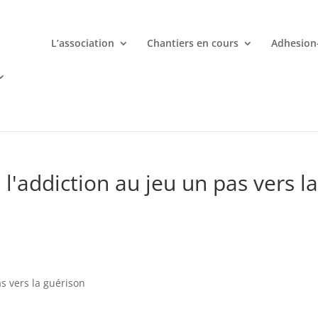
L’association
Chantiers en cours
Adhesion
mporte quand avec votre smartphone chez
 ligne deviennent une aventure palpitante à portée de main avec d
l'addiction au jeu un pas vers l
s vers la guérison