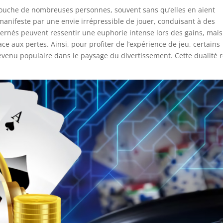
 touche de nombreuses personnes, souvent sans qu’elles en aient
anifeste par une envie irrépressible de jouer, conduisant à des
rnés peuvent ressentir une euphorie intense lors des gains, mais 
 aux pertes. Ainsi, pour profiter de l’expérience de jeu, certains
devenu populaire dans le paysage du divertissement. Cette dualité 