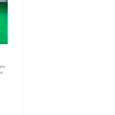
 jeu
ux
e