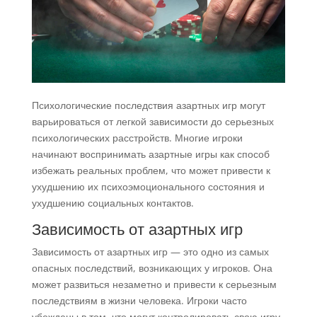
Психологические последствия азартных игр могут
варьироваться от легкой зависимости до серьезных
психологических расстройств. Многие игроки
начинают воспринимать азартные игры как способ
избежать реальных проблем, что может привести к
ухудшению их психоэмоционального состояния и
ухудшению социальных контактов.
Зависимость от азартных игр
Зависимость от азартных игр — это одно из самых
опасных последствий, возникающих у игроков. Она
может развиться незаметно и привести к серьезным
последствиям в жизни человека. Игроки часто
убеждены в том, что могут контролировать свою игру,