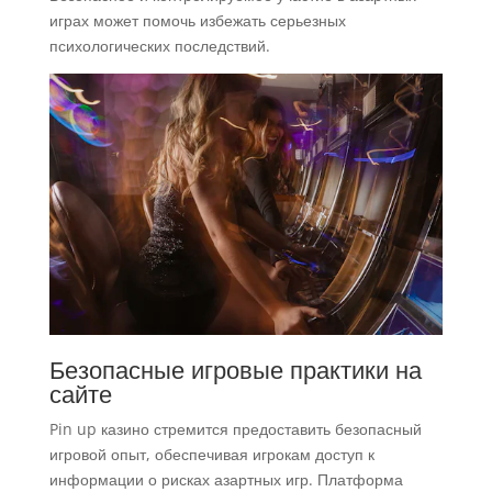
играх может помочь избежать серьезных
психологических последствий.
Безопасные игровые практики на
сайте
Pin up казино стремится предоставить безопасный
игровой опыт, обеспечивая игрокам доступ к
информации о рисках азартных игр. Платформа