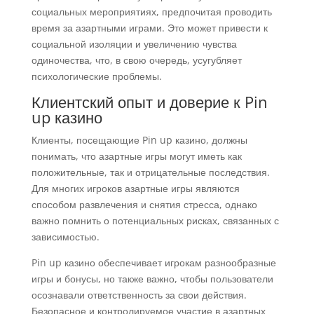
социальных мероприятиях, предпочитая проводить
время за азартными играми. Это может привести к
социальной изоляции и увеличению чувства
одиночества, что, в свою очередь, усугубляет
психологические проблемы.
Клиентский опыт и доверие к Pin
up казино
Клиенты, посещающие Pin up казино, должны
понимать, что азартные игры могут иметь как
положительные, так и отрицательные последствия.
Для многих игроков азартные игры являются
способом развлечения и снятия стресса, однако
важно помнить о потенциальных рисках, связанных с
зависимостью.
Pin up казино обеспечивает игрокам разнообразные
игры и бонусы, но также важно, чтобы пользователи
осознавали ответственность за свои действия.
Безопасное и контролируемое участие в азартных