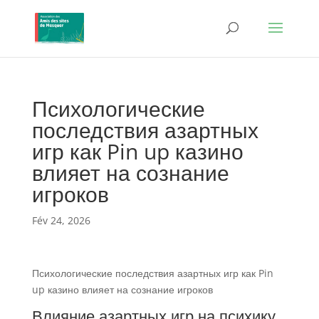
Психологические
последствия азартных
игр как Pin up казино
влияет на сознание
игроков
Fév 24, 2026
Психологические последствия азартных игр как Pin
up казино влияет на сознание игроков
Влияние азартных игр на психику