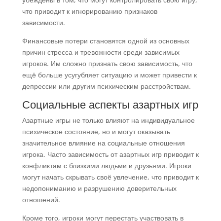
что приводит к игнорированию признаков
зависимости.
Финансовые потери становятся одной из основных
причин стресса и тревожности среди зависимых
игроков. Им сложно признать свою зависимость, что
ещё больше усугубляет ситуацию и может привести к
депрессии или другим психическим расстройствам.
Социальные аспекты азартных игр
Азартные игры не только влияют на индивидуальное
психическое состояние, но и могут оказывать
значительное влияние на социальные отношения
игрока. Часто зависимость от азартных игр приводит к
конфликтам с близкими людьми и друзьями. Игроки
могут начать скрывать своё увлечение, что приводит к
недопониманию и разрушению доверительных
отношений.
Кроме того, игроки могут перестать участвовать в