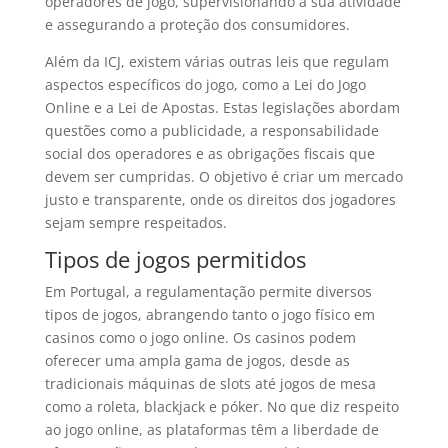
operadores de jogo, supervisionando a sua atividade
e assegurando a proteção dos consumidores.
Além da ICJ, existem várias outras leis que regulam
aspectos específicos do jogo, como a Lei do Jogo
Online e a Lei de Apostas. Estas legislações abordam
questões como a publicidade, a responsabilidade
social dos operadores e as obrigações fiscais que
devem ser cumpridas. O objetivo é criar um mercado
justo e transparente, onde os direitos dos jogadores
sejam sempre respeitados.
Tipos de jogos permitidos
Em Portugal, a regulamentação permite diversos
tipos de jogos, abrangendo tanto o jogo físico em
casinos como o jogo online. Os casinos podem
oferecer uma ampla gama de jogos, desde as
tradicionais máquinas de slots até jogos de mesa
como a roleta, blackjack e póker. No que diz respeito
ao jogo online, as plataformas têm a liberdade de