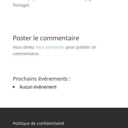
Portugal.
Poster le commentaire
Vous devez
vous connecter
pour publier un
commentaire.
Prochains événements :
Aucun événement
Politique de confidentialité