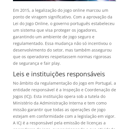
Em 2015, a legalização do jogo online marcou um
ponto de viragem significativo. Com a aprovação da
Lei do Jogo Online, o governo português estabeleceu
um sistema que visa proteger os jogadores,
garantindo um ambiente de jogo seguro e
regulamentado. Essa mudança não só incentivou o
desenvolvimento do setor, mas também assegurou
que os operadores respeitassem normas rigorosas
de segurança e fair play.
Leis e instituições responsáveis
No âmbito da regulamentação do jogo em Portugal, a
entidade responsável é a Inspeção e Coordenação de
Jogos (ICJ). Esta instituição opera sob a tutela do
Ministério da Administração Interna e tem como
missão garantir que todas as operações de jogo
estejam em conformidade com a legislação em vigor.
A ICJ é a responsável pela emissão de licenças a