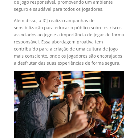
de jogo responsável, promovendo um ambiente
seguro e saudável para todos os jogadores.
Além disso, a ICJ realiza campanhas de
sensibilização para educar o público sobre os riscos
associados ao jogo e a importância de jogar de forma
responsável. Essa abordagem proativa tem
contribuído para a criação de uma cultura de jogo
mais consciente, onde os jogadores são encorajados
a desfrutar das suas experiências de forma segura.