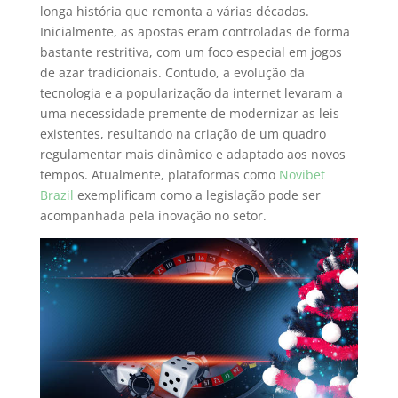
longa história que remonta a várias décadas.
Inicialmente, as apostas eram controladas de forma
bastante restritiva, com um foco especial em jogos
de azar tradicionais. Contudo, a evolução da
tecnologia e a popularização da internet levaram a
uma necessidade premente de modernizar as leis
existentes, resultando na criação de um quadro
regulamentar mais dinâmico e adaptado aos novos
tempos. Atualmente, plataformas como
Novibet
Brazil
exemplificam como a legislação pode ser
acompanhada pela inovação no setor.