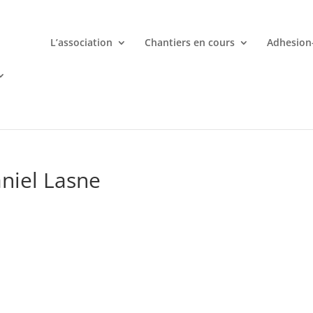
L’association
Chantiers en cours
Adhesion
mporte quand avec votre smartphone chez
 ligne deviennent une aventure palpitante à portée de main avec d
aniel Lasne