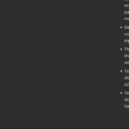
es
pa
mo
De
co
éq
Th
th
on
Te
dü
üz
Te
dü
il