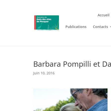
Accueil
Publications
Contacts
Jouez n’importe où et n’i
Lizaro
, où les jeux de casino en
Barbara Pompilli et D
Juin 10, 2016