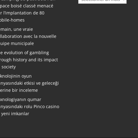
pace boisé classé menacé
r l’implantation de 80
bile-homes
main, une vraie
llaboration avec la nouvelle
uipe municipale
e evolution of gambling
rough history and its impact
 society
knolojinin oyun
nyasındaki etkisi ve geleceği
erine bir inceleme
xnologiyanın qumar
nyasındakı rolu Pinco casino
ə yeni imkanlar