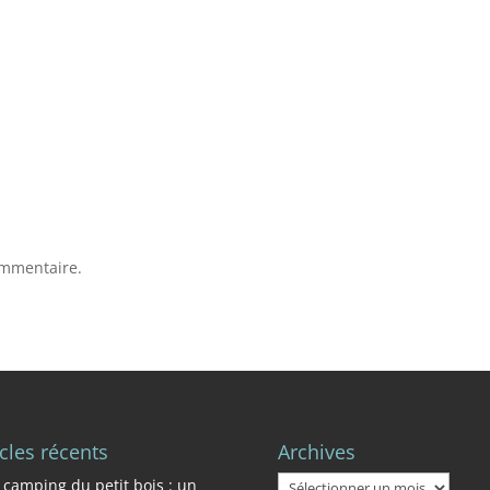
ommentaire.
icles récents
Archives
Archives
 camping du petit bois : un