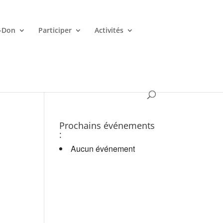
-Don
Participer
Activités
es croupiers en d.
Prochains événements
:
Aucun événement