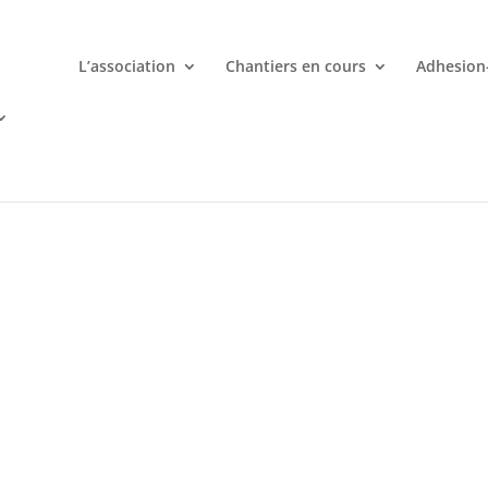
L’association
Chantiers en cours
Adhesion
mporte quand avec votre smartphone chez
 ligne deviennent une aventure palpitante à portée de main avec d