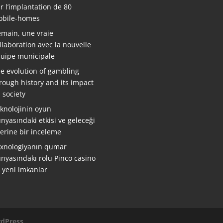
r l’implantation de 80
bile-homes
main, une vraie
llaboration avec la nouvelle
uipe municipale
e evolution of gambling
rough history and its impact
 society
knolojinin oyun
nyasındaki etkisi ve geleceği
erine bir inceleme
xnologiyanın qumar
nyasındakı rolu Pinco casino
ə yeni imkanlar
dPress