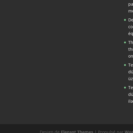
pa
mo
De
co
éq
Th
th
on
Te
dü
üz
Te
dü
il
Design de
Elegant Themes
| Propulsé par
Wor