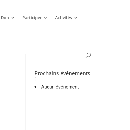
-Don
Participer
Activités
es croupiers en d.
Prochains événements
:
Aucun événement