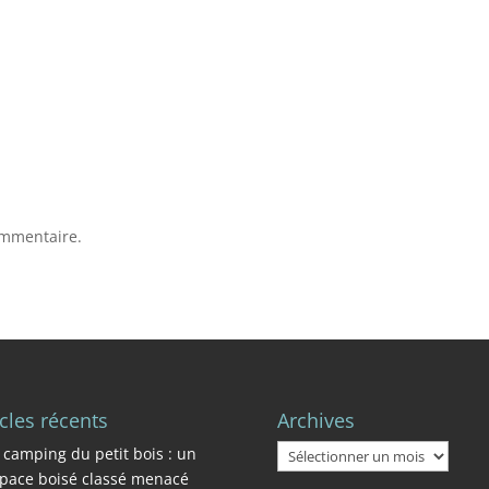
ommentaire.
icles récents
Archives
Archives
 camping du petit bois : un
pace boisé classé menacé