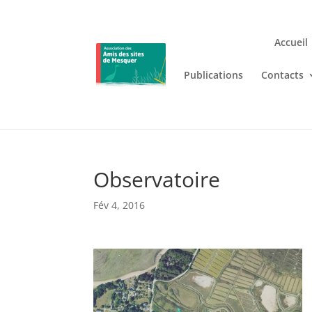
Accueil
Publications
Contacts
Jouez n’importe où et n’i
Lizaro
, où les jeux de casino en
Observatoire
Fév 4, 2016