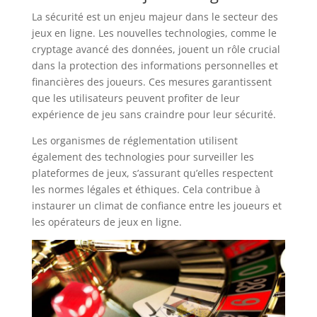
La sécurité est un enjeu majeur dans le secteur des
jeux en ligne. Les nouvelles technologies, comme le
cryptage avancé des données, jouent un rôle crucial
dans la protection des informations personnelles et
financières des joueurs. Ces mesures garantissent
que les utilisateurs peuvent profiter de leur
expérience de jeu sans craindre pour leur sécurité.
Les organismes de réglementation utilisent
également des technologies pour surveiller les
plateformes de jeux, s’assurant qu’elles respectent
les normes légales et éthiques. Cela contribue à
instaurer un climat de confiance entre les joueurs et
les opérateurs de jeux en ligne.