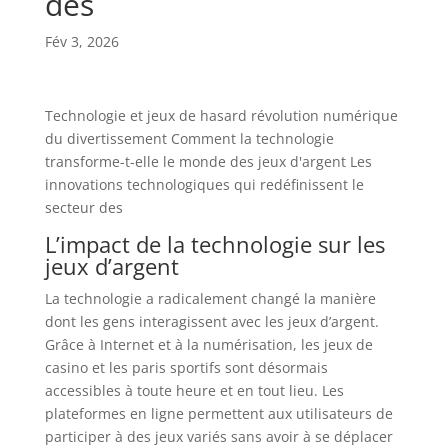
des
Fév 3, 2026
Technologie et jeux de hasard révolution numérique
du divertissement Comment la technologie
transforme-t-elle le monde des jeux d'argent Les
innovations technologiques qui redéfinissent le
secteur des
L’impact de la technologie sur les
jeux d’argent
La technologie a radicalement changé la manière
dont les gens interagissent avec les jeux d’argent.
Grâce à Internet et à la numérisation, les jeux de
casino et les paris sportifs sont désormais
accessibles à toute heure et en tout lieu. Les
plateformes en ligne permettent aux utilisateurs de
participer à des jeux variés sans avoir à se déplacer