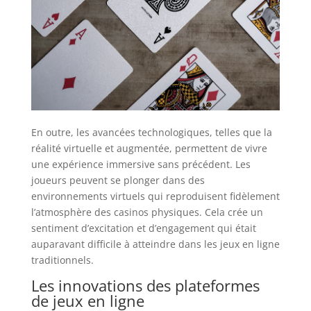
En outre, les avancées technologiques, telles que la
réalité virtuelle et augmentée, permettent de vivre
une expérience immersive sans précédent. Les
joueurs peuvent se plonger dans des
environnements virtuels qui reproduisent fidèlement
l’atmosphère des casinos physiques. Cela crée un
sentiment d’excitation et d’engagement qui était
auparavant difficile à atteindre dans les jeux en ligne
traditionnels.
Les innovations des plateformes
de jeux en ligne