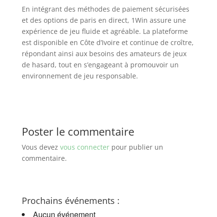
En intégrant des méthodes de paiement sécurisées
et des options de paris en direct, 1Win assure une
expérience de jeu fluide et agréable. La plateforme
est disponible en Côte d’Ivoire et continue de croître,
répondant ainsi aux besoins des amateurs de jeux
de hasard, tout en s’engageant à promouvoir un
environnement de jeu responsable.
Poster le commentaire
Vous devez
vous connecter
pour publier un
commentaire.
Prochains événements :
Aucun événement