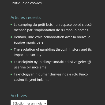
Politique de cookies
Articles récents
Le camping du petit bois : un espace boisé classé
menacé par l’implantation de 80 mobile-homes
Demain, une vraie collaboration avec la nouvelle
équipe municipale
The evolution of gambling through history and its
impact on society
Teknolojinin oyun dünyasındaki etkisi ve geleceği
üzerine bir inceleme
Texnologiyanın qumar dünyasındakı rolu Pinco
casino ilə yeni imkanlar
Archives
Archives