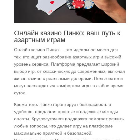
Онлайн казино Пинко: ваш путь к
азартным играм
Онлайн казино Пинко — это идеальное место для
тех, кто ищет разнообразие азартных игр и высокий
уровень сервиса. Платформа предлагает широкий
выбор игр, от классических до современных, включая
живое казино с реальными дилерами. Пользователи
могут наслаждаться комфортом игры в любое время
суток.
Кроме того, Пинко гарантирует безопасность и
удобство, предлагая простые и надежные методы
оплаты. Круглосуточная поддержка помогает решить
любые вопросы, что делает игру на платформе
максимально приятной и безопасной.