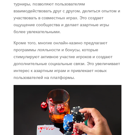
турниры, позволяют пользователям
взаимодействовать друг с другом, делиться опытом и
участвовать в совместных играх. Это создает
ощущение сообщества и делает азартные игры
более увлекательными.
Кроме того, многие онлайн-казино предлагают
программы лояльности и бонусы, которые
стимулируют активное участие игроков и создают
дополнительные социальные связи. Это увеличивает
интерес к азартным играм и привлекает новых
пользователей на платформы.