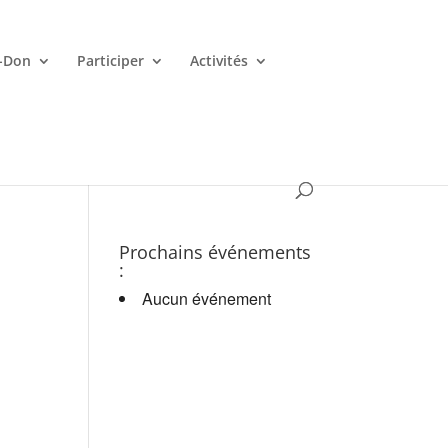
-Don
Participer
Activités
es croupiers en d.
Prochains événements
:
Aucun événement