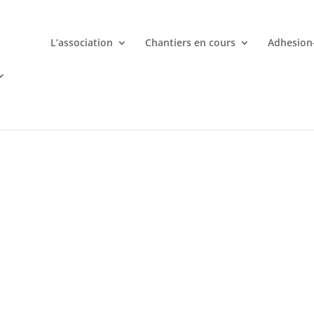
L’association
Chantiers en cours
Adhesion
mporte quand avec votre smartphone chez
 ligne deviennent une aventure palpitante à portée de main avec d