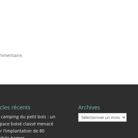
ommentaire.
icles récents
Archives
Archives
 camping du petit bois : un
pace boisé classé menacé
r l’implantation de 80
bile-homes