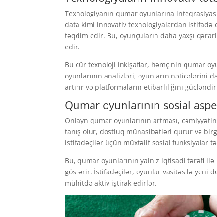
Texnologiyanın qumar oyunlarına inteqrasiyası,
data kimi innovativ texnologiyalardan istifadə 
təqdim edir. Bu, oyunçuların daha yaxşı qəra
edir.
Bu cür texnoloji inkişaflar, həmçinin qumar oy
oyunlarının analizləri, oyunların nəticələrini d
artırır və platformaların etibarlılığını gücləndir
Qumar oyunlarının sosial aspe
Onlayn qumar oyunlarının artması, cəmiyyətin s
tanış olur, dostluq münasibətləri qurur və birg
istifadəçilər üçün müxtəlif sosial funksiyalar t
Bu, qumar oyunlarının yalnız iqtisadi tərəfi i
göstərir. İstifadəçilər, oyunlar vasitəsilə yeni d
mühitdə aktiv iştirak edirlər.