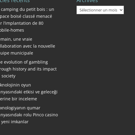
Archives
 camping du petit bois : un
pace boisé classé menacé
r l’implantation de 80
bile-homes
main, une vraie
llaboration avec la nouvelle
uipe municipale
e evolution of gambling
rough history and its impact
 society
knolojinin oyun
nyasındaki etkisi ve geleceği
erine bir inceleme
xnologiyanın qumar
nyasındakı rolu Pinco casino
ə yeni imkanlar