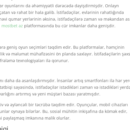
umar oyunlarını da əhəmiyyətli dərəcədə dəyişdirmişdir. Onlayn
tan və rahat bir hala gəlib. İstifadəçilər, evlərinin rahatlığında
ənəvi qumar yerlərinin əksinə, istifadəçilərə zaman və məkandan ası
,
mostbet az
platformasında bu cür imkanlar daha genişdir.
lərə geniş oyun seçimləri təqdim edir. Bu platformalar, həmçinin
zlik və məlumat mühafizəsini ön planda saxlayır. İstifadəçilərin şəxs
frələmə texnologiyaları ilə qorunur.
nı daha da asanlaşdırmışdır. İnsanlar artıq smartfonları ilə hər ye
ətbiqi sayəsində, istifadəçilər istədikləri zaman və istədikləri yerd
arlığını artırmış və yeni müştəri bazası yaratmışdır.
tiv və əyləncəli bir təcrübə təqdim edir. Oyunçular, mobil cihazları
yunlar oynaya bilərlər. Bu, sosial mühitin inkişafına da kömək edir,
ni paylaşmaq imkanına malik olurlar.
iqi