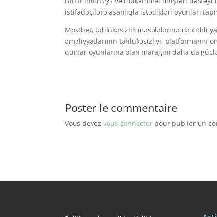
rahat interfeys və mükəmməl müştəri dəstəyi ilə
istifadəçilərə asanlıqla istədikləri oyunları ta
Mostbet, təhlükəsizlik məsələlərinə də ciddi y
əməliyyatlarının təhlükəsizliyi, platformanın önc
qumar oyunlarına olan marağını daha da güclə
Poster le commentaire
Vous devez
vous connecter
pour publier un c
Art