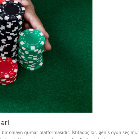
əri
 bir onlayn qumar platformasıdır. İstifadəçilər, geniş oyun seçimi,