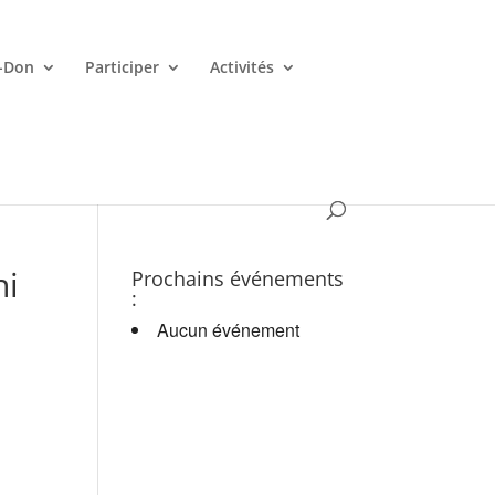
-Don
Participer
Activités
es croupiers en d.
ni
Prochains événements
:
Aucun événement