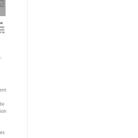
.
ment
lée
tion
les