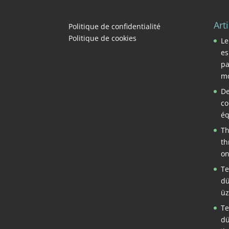
Art
Politique de confidentialité
Politique de cookies
Le
es
pa
mo
De
co
éq
Th
th
on
Te
dü
üz
Te
dü