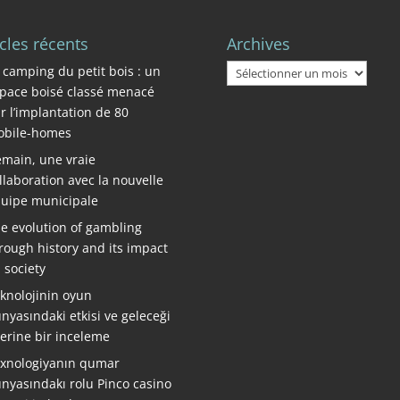
icles récents
Archives
Archives
 camping du petit bois : un
pace boisé classé menacé
r l’implantation de 80
bile-homes
main, une vraie
llaboration avec la nouvelle
uipe municipale
e evolution of gambling
rough history and its impact
 society
knolojinin oyun
nyasındaki etkisi ve geleceği
erine bir inceleme
xnologiyanın qumar
nyasındakı rolu Pinco casino