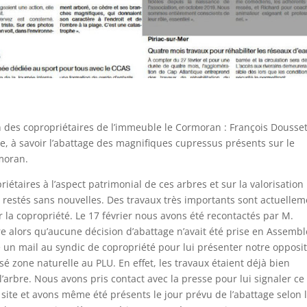
un des copropriétaires de l’immeuble le Cormoran : François Dousset
ire, à savoir l’abattage des magnifiques cupressus présents sur le
rmoran.
iétaires à l’aspect patrimonial de ces arbres et sur la valorisation
 restés sans nouvelles. Des travaux très importants sont actuelle
r la copropriété. Le 17 février nous avons été recontactés par M.
re alors qu’aucune décision d’abattage n’avait été prise en Assemb
 un mail au syndic de copropriété pour lui présenter notre opposi
sé zone naturelle au PLU. En effet, les travaux étaient déjà bien
 l’arbre. Nous avons pris contact avec la presse pour lui signaler ce
ite et avons même été présents le jour prévu de l’abattage selon 