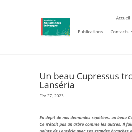
Accueil
Publications
Contacts
Jouez n’importe où et n’i
Lizaro
, où les jeux de casino en
Un beau Cupressus tro
Lanséria
Fév 27, 2023
En dépit de nos demandes répétées, un beau Cupr
Ce n’était pas un arbre comme les autres. Il fa
pointe de Lanséria avec ses grandes branches qu