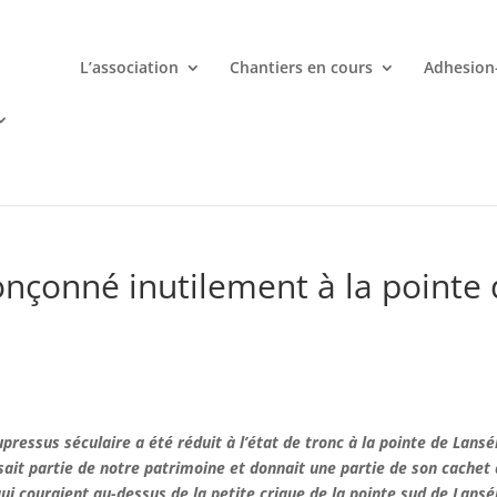
L’association
Chantiers en cours
Adhesion
mporte quand avec votre smartphone chez
 ligne deviennent une aventure palpitante à portée de main avec d
nçonné inutilement à la pointe
essus séculaire a été réduit à l’état de tronc à la pointe de Lansé
isait partie de notre patrimoine et donnait une partie de son cachet 
i couraient au-dessus de la petite crique de la pointe sud de Lansé