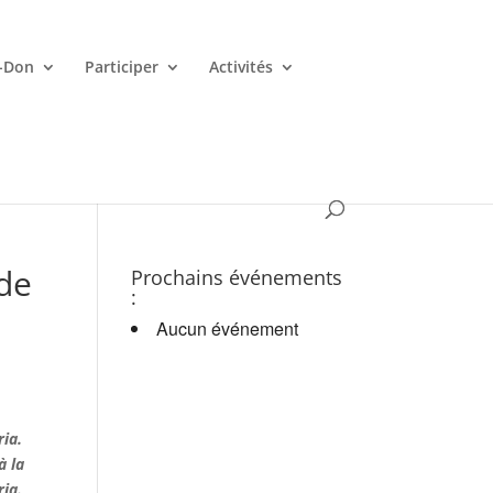
-Don
Participer
Activités
es croupiers en d.
 de
Prochains événements
:
Aucun événement
ria.
à la
ria.