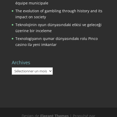
équipe municipale
The evolution of gambling through history and its
impact on society
Teknolojinin oyun dünyasındaki etkisi ve geleceği
üzerine bir inceleme
Texnologiyanın qumar dünyasındakı rolu Pinco
casino ilə yeni imkanlar
Archives
Archives
Design de
Elegant Themes
| Propulsé par