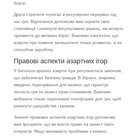
борги.
Друга стратегія полягає в регулярних перервах під
час гри. Відпочинок допоможе вам оцінити своє
становище і уникнути імпульсивних рішень, які можуть
призвести до великих втрат. Важливо пам’ятати, що
азартні ігри повинні залишатися тільки розвагою, а не
способом заробітку.
Правові аспекти азартних ігор
У багатьох країнах азартні ігри регулюються законом,
що забезпечує безпеку гравців. В Україні, зокрема,
введено ліцензування для казино, що гарантує
чесність гри та захист прав споживачів. Важливо
вибирати тільки ліцензовані платформи для гри, щоб
уникнути шахрайства і ризиків.
Знання правових аспектів азартних ігор допоможе
вам зрозуміти, що ви маєте право на захист своїх
інтересів. Якщо виникають проблеми з казино,