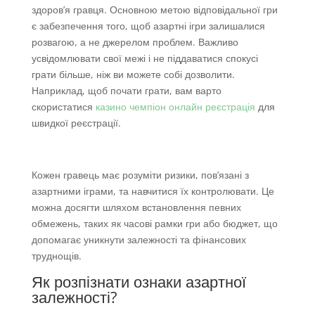
здоров’я гравця. Основною метою відповідальної гри
є забезпечення того, щоб азартні ігри залишалися
розвагою, а не джерелом проблем. Важливо
усвідомлювати свої межі і не піддаватися спокусі
грати більше, ніж ви можете собі дозволити.
Наприклад, щоб почати грати, вам варто
скористатися
казино чемпіон онлайн реєстрація
для
швидкої реєстрації.
Кожен гравець має розуміти ризики, пов’язані з
азартними іграми, та навчитися їх контролювати. Це
можна досягти шляхом встановлення певних
обмежень, таких як часові рамки гри або бюджет, що
допомагає уникнути залежності та фінансових
труднощів.
Як розпізнати ознаки азартної
залежності?