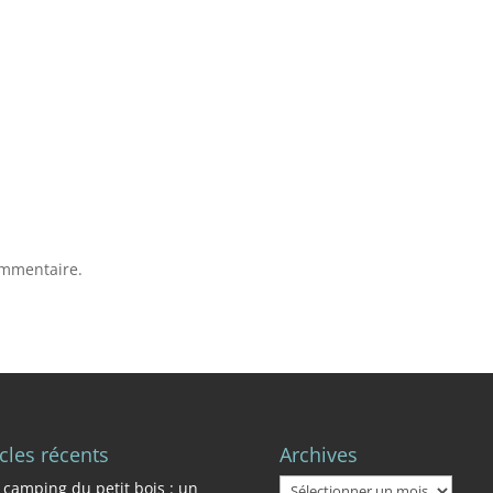
ommentaire.
icles récents
Archives
Archives
 camping du petit bois : un