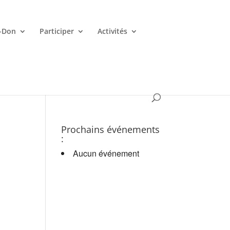
-Don
Participer
Activités
es croupiers en d.
Prochains événements
:
Aucun événement