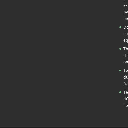
es
pa
mo
De
co
éq
Th
th
on
Te
dü
üz
Te
dü
il