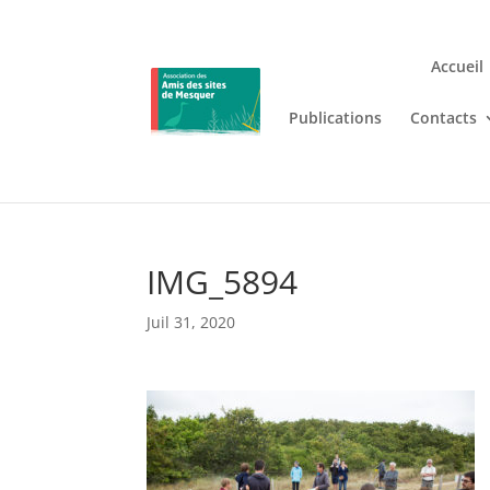
Accueil
Publications
Contacts
Jouez n’importe où et n’i
Lizaro
, où les jeux de casino en
IMG_5894
Juil 31, 2020