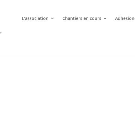
L’association
Chantiers en cours
Adhesion
mporte quand avec votre smartphone chez
 ligne deviennent une aventure palpitante à portée de main avec d