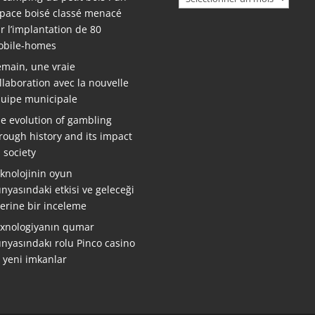
pace boisé classé menacé
r l’implantation de 80
bile-homes
main, une vraie
llaboration avec la nouvelle
uipe municipale
e evolution of gambling
rough history and its impact
 society
knolojinin oyun
nyasındaki etkisi ve geleceği
erine bir inceleme
xnologiyanın qumar
nyasındakı rolu Pinco casino
ə yeni imkanlar