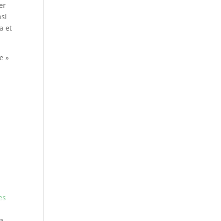
er
nsi
éa et
e »
es
ta