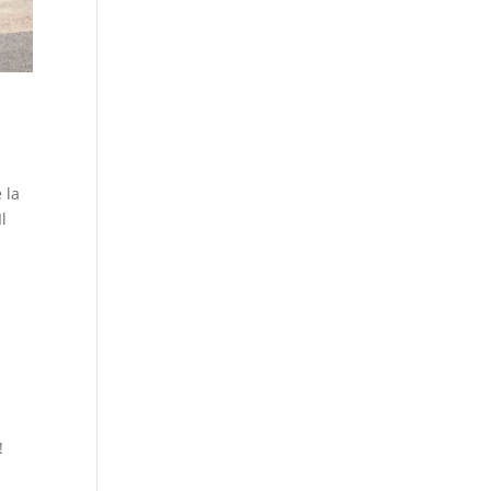
 la
Il
!