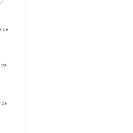
ur
es de
 est
r de