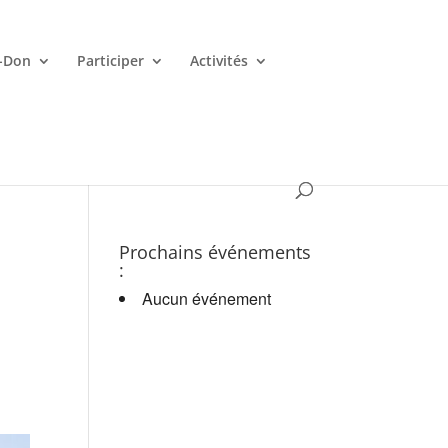
-Don
Participer
Activités
es croupiers en d.
Prochains événements
:
Aucun événement