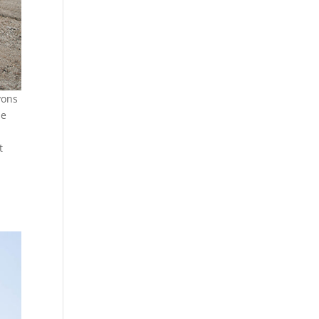
vons
ie
t
u