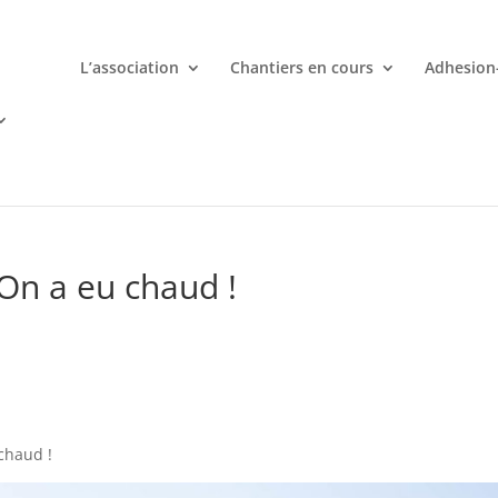
L’association
Chantiers en cours
Adhesion
mporte quand avec votre smartphone chez
 ligne deviennent une aventure palpitante à portée de main avec d
 On a eu chaud !
 chaud !