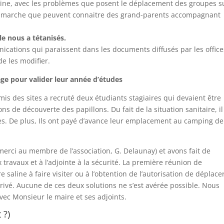
saline, avec les problèmes que posent le déplacement des groupes s
s de marche que peuvent connaitre des grand-parents accompagnant
e nous a tétanisés.
ications qui paraissent dans les documents diffusés par les offic
de les modifier.
age pour valider leur année d’études
 Amis des sites a recruté deux étudiants stagiaires qui devaient être
ons de découverte des papillons. Du fait de la situation sanitaire, il
ages. De plus, Ils ont payé d’avance leur emplacement au camping de
merci au membre de l’association, G. Delaunay) et avons fait de
 travaux et à l’adjointe à la sécurité. La première réunion de
 saline à faire visiter ou à l’obtention de l’autorisation de déplace
rivé. Aucune de ces deux solutions ne s’est avérée possible. Nous
c Monsieur le maire et ses adjoints.
 ?)