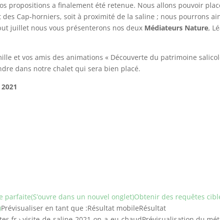
os propositions a finalement été retenue. Nous allons pouvoir plac
t des Cap-horniers, soit à proximité de la saline ; nous pourrons ai
début juillet nous vous présenterons nos deux
Médiateurs Nature
, L
amille et vos amis des animations « Découverte du patrimoine salicol
ndre dans notre chalet qui sera bien placé.
t 2021
e parfaite(S’ouvre dans un nouvel onglet)
Obtenir des requêtes cibl
)
Prévisualiser en tant que :Résultat mobileRésultat
s.fr › visite-de-saline-2021-on-a-eu-chaudPrévisualisation du mé