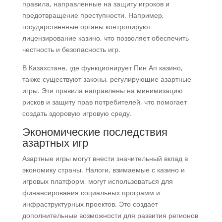
правила, направленные на защиту игроков и
предотвращение преступности. Например,
государственные органы контролируют
лицензирование казино, что позволяет обеспечить
честность и безопасность игр.
В Казахстане, где функционирует Пин Ап казино,
также существуют законы, регулирующие азартные
игры. Эти правила направлены на минимизацию
рисков и защиту прав потребителей, что помогает
создать здоровую игровую среду.
Экономические последствия
азартных игр
Азартные игры могут внести значительный вклад в
экономику страны. Налоги, взимаемые с казино и
игровых платформ, могут использоваться для
финансирования социальных программ и
инфраструктурных проектов. Это создает
дополнительные возможности для развития регионов