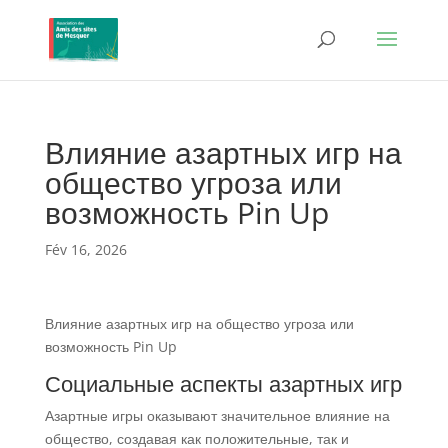
Влияние азартных игр на
общество угроза или
возможность Pin Up
Fév 16, 2026
Влияние азартных игр на общество угроза или
возможность Pin Up
Социальные аспекты азартных игр
Азартные игры оказывают значительное влияние на
общество, создавая как положительные, так и