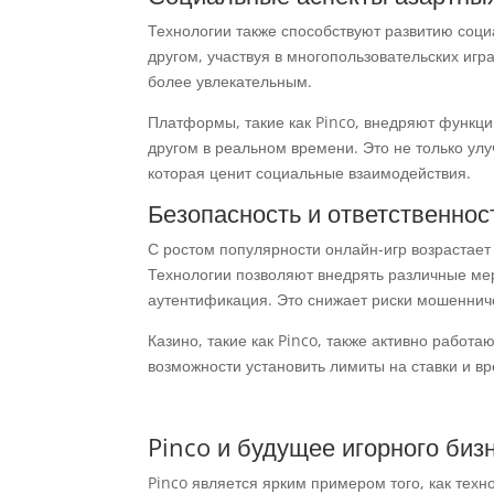
Технологии также способствуют развитию соци
другом, участвуя в многопользовательских игр
более увлекательным.
Платформы, такие как Pinco, внедряют функции
другом в реальном времени. Это не только ул
которая ценит социальные взаимодействия.
Безопасность и ответственнос
С ростом популярности онлайн-игр возрастает
Технологии позволяют внедрять различные ме
аутентификация. Это снижает риски мошеннич
Казино, такие как Pinco, также активно работ
возможности установить лимиты на ставки и в
Pinco и будущее игорного биз
Pinco является ярким примером того, как техн