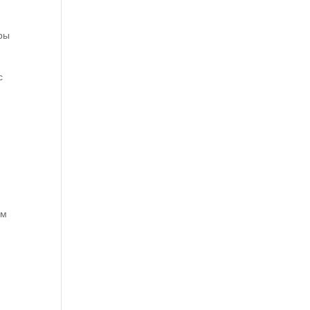
гры
с
ам