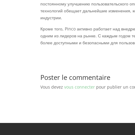
постоянному улучшению пользовательского опы
технологий обещает дальнейшие изменения, к
индустрии.
Кроме того, Pinco активно работает над внед
одним из лидеров на рынке. С каждым годом т
более доступными и безопасными для пользов
Poster le commentaire
Vous devez
vous connecter
pour publier un c