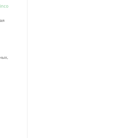
inco
ная
ных,
е