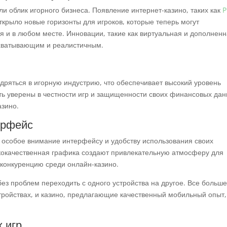
 облик игорного бизнеса. Появление интернет-казино, таких как
P
ткрыло новые горизонты для игроков, которые теперь могут
 и в любом месте. Инновации, такие как виртуальная и дополнен
ахватывающим и реалистичным.
едряться в игорную индустрию, что обеспечивает высокий уровень
ыть уверены в честности игр и защищенности своих финансовых дан
азино.
ерфейс
т особое внимание интерфейсу и удобству использования своих
кокачественная графика создают привлекательную атмосферу для
 конкуренцию среди онлайн-казино.
ез проблем переходить с одного устройства на другое. Все больш
тройствах, и казино, предлагающие качественный мобильный опыт,
 игр