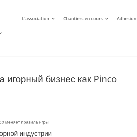
L’association
Chantiers en cours
Adhesion
mporte quand avec votre smartphone chez
 ligne deviennent une aventure palpitante à portée de main avec d
а игорный бизнес как Pinco
nco меняет правила игры
горной индустрии